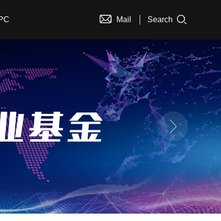
PC
Mail
Search