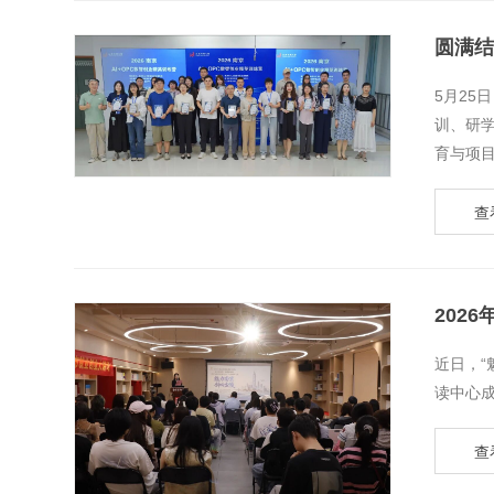
圆满结
​5月2
训、研学
育与项
查
202
​近日，
读中心
查