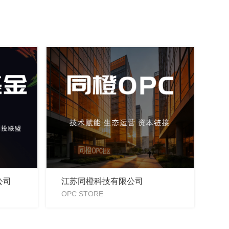
公司
江苏同橙科技有限公司
OPC STORE